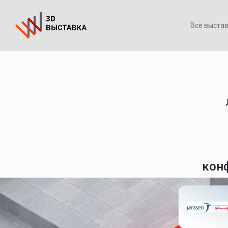
Все выста
кон